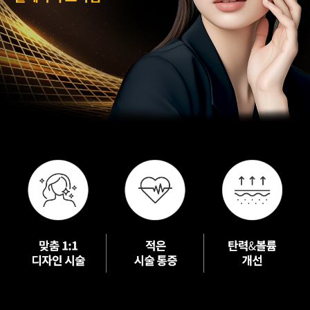
수원점
판교점
광교점
광명점
산본점
부천점
일산점
다산점
김포점
인천검단점
동탄점
평택점
안양점
부평점
안산점
의정부점
시흥배곧점
분당미금점
과천점
하남미사점
화성봉담점
경기광주점
CHUNGCHEONG-DO
천안점
대전점
JEOLLA-DO
광주점
목포점