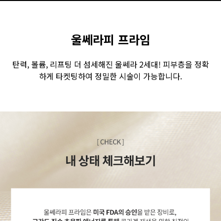
GYEONGSANG-DO
울쎄라피 프라임
대구점
부산점
창원점
탄력, 볼륨, 리프팅 더 섬세해진 울쎄라 2세대! 피부층을 정확
하게 타켓팅하여 정밀한 시술이 가능합니다.