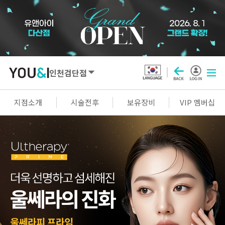
인천검단점
SEOUL
지점소개
시술전후
보유장비
VIP 멤버십
강남점
선릉점
잠실점
왕십리점
명동점
홍대신촌점
영등포점
마곡점
건대점
구로점
여의도점
천호점
목동점
창동점
GYEONGGI / INCHEON