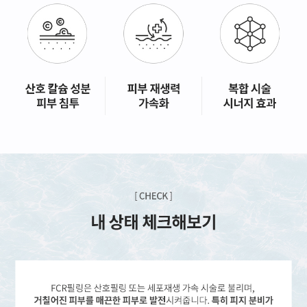
GYEONGSANG-DO
대구점
부산점
창원점