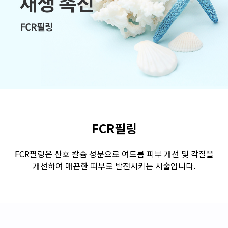
수원점
판교점
광교점
광명점
산본점
부천점
일산점
다산점
김포점
인천검단점
동탄점
평택점
안양점
부평점
안산점
의정부점
시흥배곧점
분당미금점
과천점
하남미사점
화성봉담점
경기광주점
FCR필링
CHUNGCHEONG-DO
FCR필링은 산호 칼슘 성분으로 여드름 피부 개선 및 각질을
개선하여 매끈한 피부로 발전시키는 시술입니다.
천안점
대전점
JEOLLA-DO
광주점
목포점