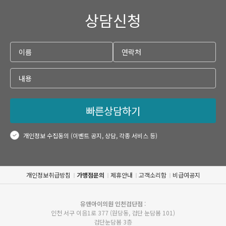
상담신청
빠른상담하기
개인정보 수집동의 (이벤트 공지, 상담, 각종 서비스 등)
개인정보취급방침
가맹점문의
제휴안내
고객소리함
비급여공지
유앤아이의원 인천검단점
:
인천 서구 이음1로 377 (원당동, 검단 눈담봄 101)
검단눈담봄 3층