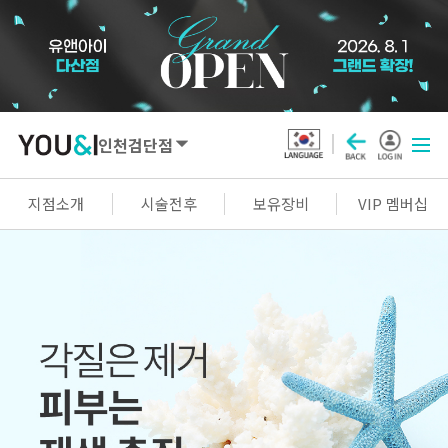
인천검단점
SEOUL
지점소개
시술전후
보유장비
VIP 멤버십
강남점
선릉점
잠실점
왕십리점
명동점
홍대신촌점
영등포점
마곡점
건대점
구로점
여의도점
천호점
목동점
창동점
GYEONGGI / INCHEON