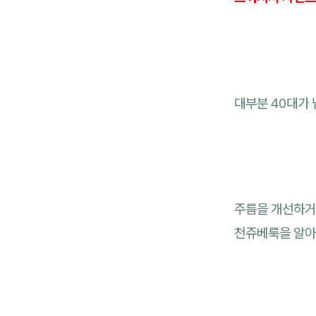
대부분 40대가
주름을 개선하거
천쥬베룩을 알아