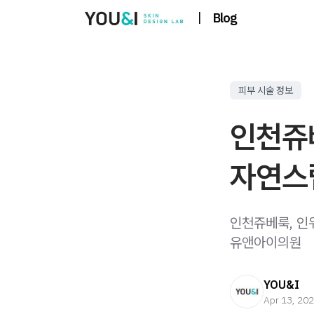
|
Blog
피부 시술 정보
인천쥬
자연스
인천쥬베룩, 인
유앤아이의원
YOU&I
Apr 13, 20