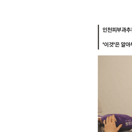
인천피부과추
'이것'은 알아