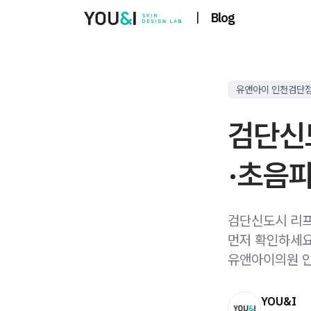
|
Blog
유앤아이 인천검단
검단신도
·초음파
검단신도시 리프
먼저 확인하세요
유앤아이의원 
YOU&I